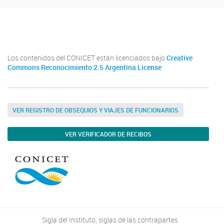
@idevea.conicet
Instituto de Evolución, Ecología Histórica y Ambiente
idevea.conicet
Los contenidos del CONICET están licenciados bajo
Creative
Commons Reconocimiento 2.5 Argentina License
VER REGISTRO DE OBSEQUIOS Y VIAJES DE FUNCIONARIOS
VER VERIFICADOR DE RECIBOS
Sigla del Instituto, siglas de las contrapartes